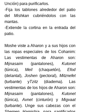
Unción) para purificarlos.
-Fija los tablones alrededor del patio 
del
 Mishkan
 cubriéndolos con las 
mantas.
-Extiende la cortina en la entrada del 
patio.
Moshe viste a Aharon y a sus hijos con 
las ropas especiales de los Cohanim: 
Las vestimentas de Aharon son: 
Mijnasaim
 (pantalones), 
Kutonet 
(túnica), 
Meil 
(chaquetón), 
Efod
(delantal), 
Joshen
 (pectoral), 
Mitznefet 
(turbante) y
Tzitz 
(diadema). Las 
vestimentas de los hijos de Aharon son: 
Mijnasaim
 (pantalones), 
Kutonet
(túnica), 
Avnet 
(cinturón) y 
Migvaat 
(turbante). Unge sus cabezas con el 
Shemen Hamishja
, para santificarlos 