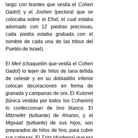
largo con tirantes que vestía el 
Cohen 
Gadol
) y el 
Joshen 
(pectoral que se 
colocaba sobre el 
Efod
, el cual estaba 
adornado con 12 piedras preciosas, 
cada piedra estaba grabada con el 
nombre de cada una de las tribus del 
Pueblo de Israel).
El 
Meil 
(chaquetón que vestía el 
Cohen 
Gadol
) lo tejen de hilos de lana teñida 
de celeste y en su dobladillo inferior 
colocan decoraciones en forma de 
granada y campanas de oro. El 
Kutonet
(túnica vestida por todos los 
Cohanim
) 
lo confeccionan de lino blanco. El 
Mitznefet
 (turbante) de Aharon, y el 
Migvaat
 (turbante) de sus hijos, son 
preparados de hilos de lino, para cubrir 
sus cabezas. El 
Tzitz 
(diadema) que era 