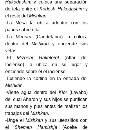
Hakodashim
 y coloca una separación 
de tela entre el 
Kodesh Hakodashim
 y 
el resto del 
Mishkan
.
-La Mesa la ubica adentro con los 
panes sobre ella.
-La 
Menora
 (Candelabro) la coloca 
dentro del 
Mishkan
 y enciende sus 
velas.
-El 
Mizbeaj Haketoret
 (Altar del 
Incienso) lo ubica en su lugar y 
enciende sobre él el incienso.
-Extiende la cortina en la entrada del 
Mishkan.
-
Vierte agua dentro del 
Kior 
(Lavabo) 
del cual Aharon y sus hijos se purifican 
sus manos y pies antes de realizar los 
trabajos del 
Mishkan
.
-Unge el 
Mishkan
 y sus utensilios con 
el 
Shemen Hamishja
 (Aceite de 