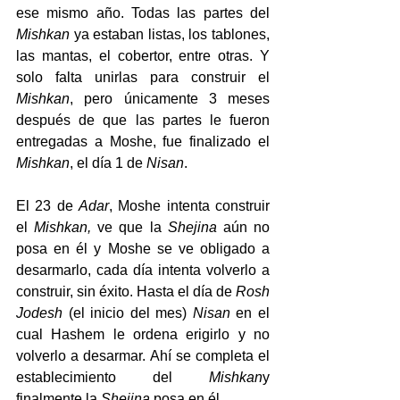
ese mismo año. Todas las partes del 
Mishkan
 ya estaban listas, los tablones, 
las mantas, el cobertor, entre otras. Y 
solo falta unirlas para construir el 
Mishkan
, pero únicamente 3 meses 
después de que las partes le fueron 
entregadas a Moshe, fue finalizado el 
Mishkan
, el día 1 de 
Nisan
.
El 23 de 
Adar
, Moshe intenta construir 
el 
Mishkan,
 ve que la 
Shejina 
aún
no 
posa en él y Moshe se ve obligado a 
desarmarlo, cada día intenta volverlo a 
construir, sin éxito. Hasta el día de 
Rosh 
Jodesh
 (el inicio del mes) 
Nisan
 en el 
cual Hashem le ordena erigirlo y no 
volverlo a desarmar. Ahí se completa el 
establecimiento del 
Mishkan
y 
finalmente la 
Shejina
 posa en él.