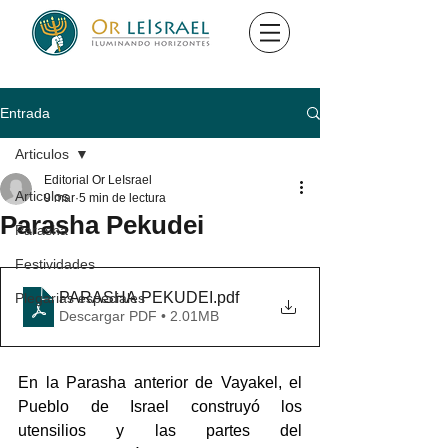
Entrada
Articulos
Editorial Or LeIsrael
Articulos
9 mar
5 min de lectura
Parasha Pekudei
Parasha
Festividades
PARASHA PEKUDEI
.pdf
Plegarias especiales
Descargar PDF • 2.01MB
En la Parasha anterior de Vayakel, el 
Pueblo de Israel construyó los 
utensilios y las partes del 