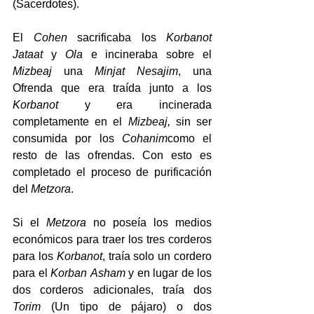
(Sacerdotes).
El 
Cohen
 sacrificaba los 
Korbanot
Jataat
 y 
Ola
 e incineraba sobre el 
Mizbeaj
 una 
Minjat
Nesajim
, una 
Ofrenda que era traída junto a los 
Korbanot
 y era incinerada 
completamente en el 
Mizbeaj,
 sin ser 
consumida por los 
Cohanim
como el 
resto de las ofrendas. Con esto es 
completado el proceso de purificación 
del 
Metzora
.
Si el 
Metzora
 no poseía los medios 
económicos para traer los tres corderos 
para los 
Korbanot
, traía solo un cordero 
para el 
Korban
Asham
 y en lugar de los 
dos corderos adicionales, traía dos 
Torim
 (Un tipo de pájaro) o dos 