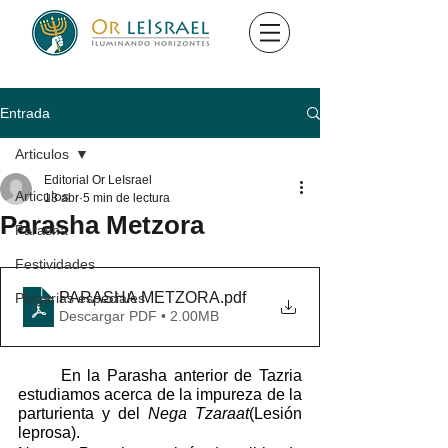
Entrada
Articulos
Editorial Or LeIsrael
Articulos
13 abr
5 min de lectura
Parasha Metzora
Parasha
Festividades
PARASHA METZORA
.pdf
Plegarias especiales
Descargar PDF • 2.00MB
	En la Parasha anterior de Tazria 
estudiamos acerca de la impureza de la 
parturienta y del 
Nega
Tzaraat
(Lesión 
leprosa).