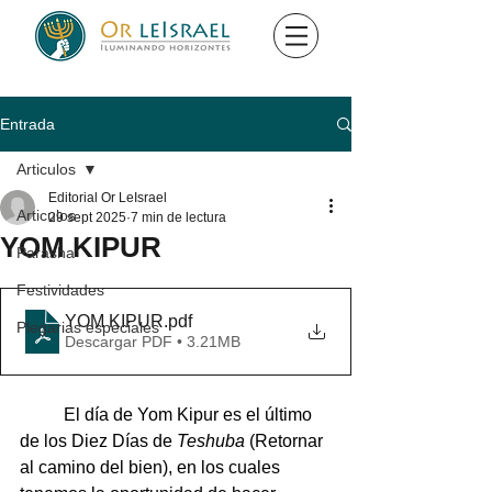
Entrada
Articulos
Editorial Or LeIsrael
Articulos
29 sept 2025
7 min de lectura
YOM KIPUR
Parasha
Festividades
YOM KIPUR
.pdf
Plegarias especiales
Descargar PDF • 3.21MB
	El día de Yom Kipur es el último 
de los Diez Días de 
Teshuba
 (Retornar 
al camino del bien), en los cuales 