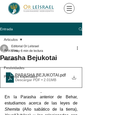
Entrada
Articulos
Editorial Or LeIsrael
Articulos
5 may
6 min de lectura
Parasha Bejukotai
Parasha
Festividades
PARASHA BEJUKOTAI
.pdf
Plegarias especiales
Descargar PDF • 2.01MB
En la Parasha anterior de Behar, 
estudiamos acerca de las leyes de 
Shemita
 (Año sabático de la tierra), 