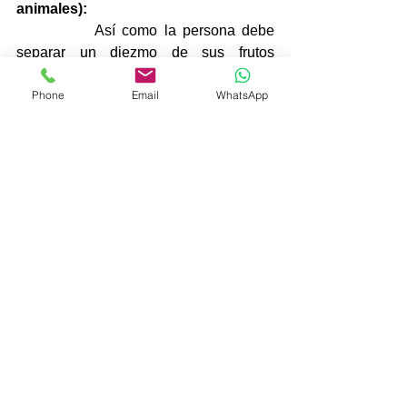
animales):
            Así como la persona debe 
separar un diezmo de sus frutos 
también debe separar un diezmo de sus 
Phone
Email
WhatsApp
animales, de la siguiente manera: saca 
a los animales uno por uno a través de 
la puerta y cada décimo animal es 
sagrado, tiene prohibido elegir un 
animal en específico. Debe pintar este 
animal de color rojo para que no se 
mezcle con el resto, este 
Korban
 es 
llamado “
Maaser Behema
”. Este 
Korban 
era ofrendado en el 
Mishkan,
 una parte 
se quemaba sobre el 
Mizbeaj 
(Altar), su 
sangre era salpicada en las bases 
superiores del 
Mizbeaj 
y el resto de la 
carne era consumida por sus dueños en 
pureza en Yerushalaim. Luego de que 
el animal era escogido como 
Maaser 