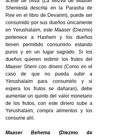
aceite de oliva (La 
Mitzva
 de 
Maaser 
Sheni
está descrita en la Parasha de 
Ree en el libro de Devarim), puede ser 
consumido por sus dueños únicamente 
en Yerushalaim, este 
Maaser 
(Diezmo) 
pertenece a Hashem y los dueños 
tienen permitido consumirlo estando 
puros y en un lugar sagrado. Si los 
dueños quieren redimir los frutos del 
Maaser Sheni 
con dinero (Como en el 
caso de que no pueda subir a 
Yerushalaim para consumirlo y si 
espera los frutos se dañaran), debe 
aumentar un quinto del valor monetario 
de los frutos, con este dinero sube a 
Yerushalaim, compra alimentos y los 
consume ahí.
Maaser Behema 
(Diezmo de 